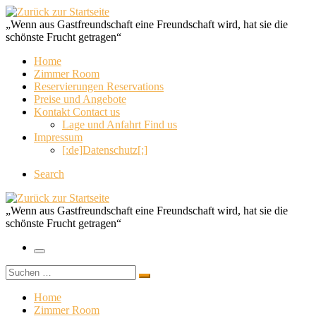
Zum
Inhalt
„Wenn aus Gastfreundschaft eine Freundschaft wird, hat sie die
springen
schönste Frucht getragen“
Home
Zimmer Room
Reservierungen Reservations
Preise und Angebote
Kontakt Contact us
Lage und Anfahrt Find us
Impressum
[:de]Datenschutz[:]
Search
„Wenn aus Gastfreundschaft eine Freundschaft wird, hat sie die
schönste Frucht getragen“
Menü
Suche
Suchen …
Home
Zimmer Room