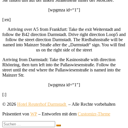
Sie finden uns auf der linken Straßenseite hinter der Moschee.
[wpgmza id=“1″]
[:en]
Arriving over A5 from Frankfurt: Take the exit Weiterstadt and
follow the B42 direction Darmstadt. Drive right direction Loop5 and
follow the street direction Darmstadt. The Riedbahnstraße will be
named into Mainzer Straße after the „Darmstadt“ sign. You will find
us on the right side of the street
Arriving from Darmstadt: Take the Kasinostraße with direction
Rhönring, then turn left into the Pallaswiesenstraße. Follow the
street until the end where the Pallaswiesenstraße is named into the
Mainzer Str.
[wpgmza id=“1″]
[:]
© 2026
Hotel Reuterhof Darmstadt
– Alle Rechte vorbehalten
Präsentiert von
WP
– Entworfen mit dem
Customizr-Theme
Suche
Suchen …